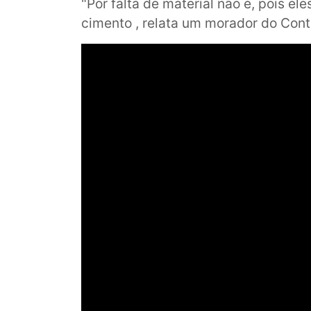
"Por falta de material não é, pois 
cimento , relata um morador do Cont