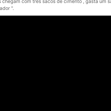
eles chegam com três sacos de cimento , gasta um 
ador ".